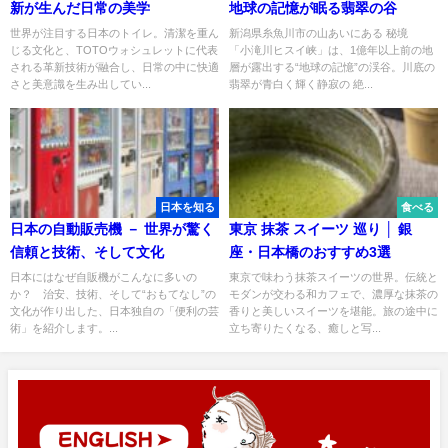
新が生んだ日常の美学
地球の記憶が眠る翡翠の谷
世界が注目する日本のトイレ。清潔を重ん
新潟県糸魚川市の山あいにある 秘境
じる文化と、TOTOウォシュレットに代表
「小滝川ヒスイ峡」は、1億年以上前の地
される革新技術が融合し、日常の中に快適
層が露出する“地球の記憶”の渓谷。川底の
さと美意識を生み出してい...
翡翠が青白く輝く静寂の 絶...
日本を知る
食べる
日本の自動販売機 － 世界が驚く
東京 抹茶 スイーツ 巡り │ 銀
信頼と技術、そして文化
座・日本橋のおすすめ3選
日本にはなぜ自販機がこんなに多いの
東京で味わう抹茶スイーツの世界。伝統と
か？ 治安、技術、そして“おもてなし”の
モダンが交わる和カフェで、濃厚な抹茶の
文化が作り出した、日本独自の「便利の芸
香りと美しいスイーツを堪能。旅の途中に
術」を紹介します。...
立ち寄りたくなる、癒しと写...