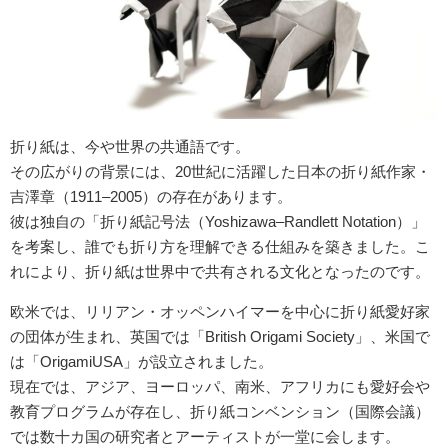
折り紙は、今や世界の共通語です。
その広がりの背景には、20世紀に活躍した日本の折り紙作家・
吉澤章（1911–2005）の存在があります。
彼は独自の「折り紙記号法（Yoshizawa–Randlett Notation）」
を考案し、誰でも折り方を理解できる仕組みを築きました。こ
れにより、折り紙は世界中で共有される文化となったのです。
欧米では、リリアン・オッペンハイマーを中心に折り紙愛好家
の団体が生まれ、英国では「British Origami Society」、米国で
は「OrigamiUSA」が設立されました。
現在では、アジア、ヨーロッパ、南米、アフリカにも愛好会や
教育プログラムが存在し、折り紙コンベンション（国際会議）
では数十カ国の研究者とアーティストが一堂に会します。