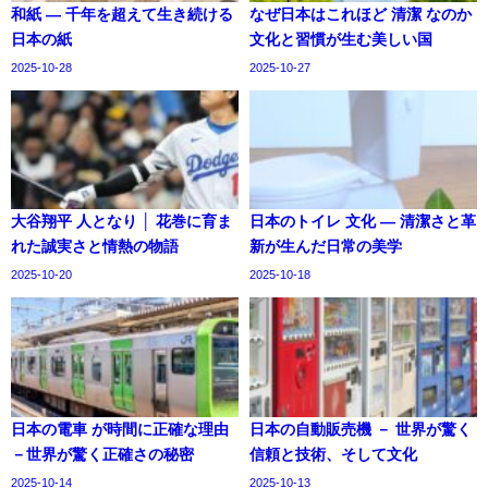
和紙 ― 千年を超えて生き続ける
なぜ日本はこれほど 清潔 なのか
日本の紙
文化と習慣が生む美しい国
2025-10-28
2025-10-27
大谷翔平 人となり │ 花巻に育ま
日本のトイレ 文化 ― 清潔さと革
れた誠実さと情熱の物語
新が生んだ日常の美学
2025-10-20
2025-10-18
日本の電車 が時間に正確な理由
日本の自動販売機 － 世界が驚く
－世界が驚く正確さの秘密
信頼と技術、そして文化
2025-10-14
2025-10-13