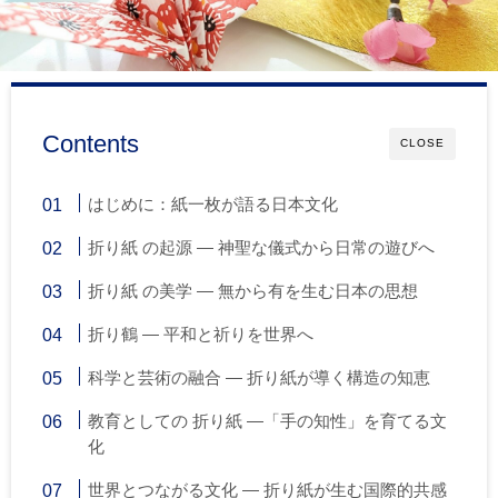
Contents
CLOSE
はじめに：紙一枚が語る日本文化
折り紙 の起源 ― 神聖な儀式から日常の遊びへ
折り紙 の美学 ― 無から有を生む日本の思想
折り鶴 ― 平和と祈りを世界へ
科学と芸術の融合 ― 折り紙が導く構造の知恵
教育としての 折り紙 ―「手の知性」を育てる文
化
世界とつながる文化 ― 折り紙が生む国際的共感