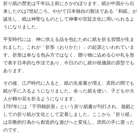
折り紙の歴史は千年以上前にさかのぼります。紙が中国から伝
来したのは7世紀ごろ。やがて日本独自の製法である「和紙」が
誕生し、紙は神聖なものとして神事や宮廷文化に用いられるよ
うになりました。
平安時代には、神に供える品を包むために紙を折る習慣が生ま
れました。これが「折形（おりかた）」の起源といわれていま
す。折形は単なる包み方ではなく、贈り物に込める心や礼を形
で表す日本的な作法であり、今日ののし紙や祝儀袋の原型でも
あります。
その後、江戸時代に入ると、紙の生産量が増え、庶民の間でも
紙が手に入るようになりました。余った紙を使い、子どもや大
人が鶴や花を折るようになります。
1797年には『千羽鶴折形』という折り紙書が刊行され、遊戯と
しての折り紙が文化として定着しました。ここから「折り紙」
は宗教的行為から創造的な遊びへと変化し、庶民の手に渡った
のです。