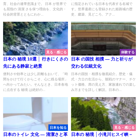
育、社会の連帯意識まで。 日本 が世界で
に指定されている日本を代表する名城で
も屈指の 清潔 さを保つ理由を、文化的・
す。世界遺産にも登録された姫路城の歴
社会的背景とともにわか...
史、建築、見どころ、アク...
見る・感じる
体験する
日本の 秘境 10選 │ 行きにくさの
日本 の国技 相撲 ― 力と祈りが
先にある静寂と絶景
交わる伝統文化
便利さや効率とは少し距離をおいて、「時
日本の国技・相撲を徹底紹介。歴史・儀
間をかけて行くからこそ、心に残る場所」
式・力士の生活から、観戦のマナー、チケ
へ向かってみたい。そんなとき、日本各地
ット価格、席の見え方、家族連れでの楽し
に点在する 秘境 は絶好の...
み方までを詳しく解説。日本の...
日本を知る
見る・感じる
日本のトイレ 文化 ― 清潔さと革
日本の 秘境 │小滝川ヒスイ峡－