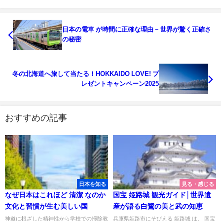
日本の電車 が時間に正確な理由－世界が驚く正確さ
の秘密
冬の北海道へ旅して当たる！HOKKAIDO LOVE! プ
レゼントキャンペーン2025
おすすめの記事
日本を知る
見る・感じる
なぜ日本はこれほど 清潔 なのか
国宝 姫路城 観光ガイド│世界遺
文化と習慣が生む美しい国
産が語る白鷺の美と武の知恵
神道に根ざした精神性から学校での掃除教
兵庫県姫路市にそびえる 姫路城 は、 国宝