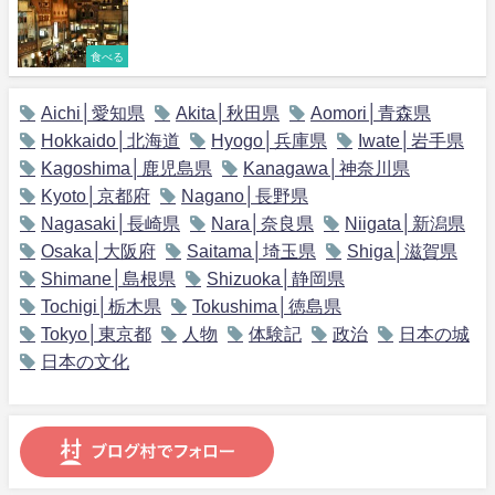
食べる
Aichi│愛知県
Akita│秋田県
Aomori│青森県
Hokkaido│北海道
Hyogo│兵庫県
Iwate│岩手県
Kagoshima│鹿児島県
Kanagawa│神奈川県
Kyoto│京都府
Nagano│長野県
Nagasaki│長崎県
Nara│奈良県
Niigata│新潟県
Osaka│大阪府
Saitama│埼玉県
Shiga│滋賀県
Shimane│島根県
Shizuoka│静岡県
Tochigi│栃木県
Tokushima│徳島県
Tokyo│東京都
人物
体験記
政治
日本の城
日本の文化