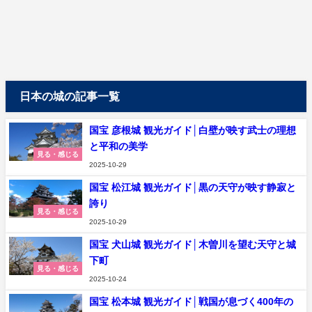
日本の城の記事一覧
国宝 彦根城 観光ガイド│白壁が映す武士の理想
と平和の美学
見る・感じる
2025-10-29
国宝 松江城 観光ガイド│黒の天守が映す静寂と
誇り
見る・感じる
2025-10-29
国宝 犬山城 観光ガイド│木曽川を望む天守と城
下町
見る・感じる
2025-10-24
国宝 松本城 観光ガイド│戦国が息づく400年の