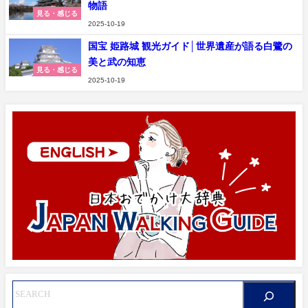
物語
見る・感じる
2025-10-19
国宝 姫路城 観光ガイド│世界遺産が語る白鷺の
美と武の知恵
見る・感じる
2025-10-19