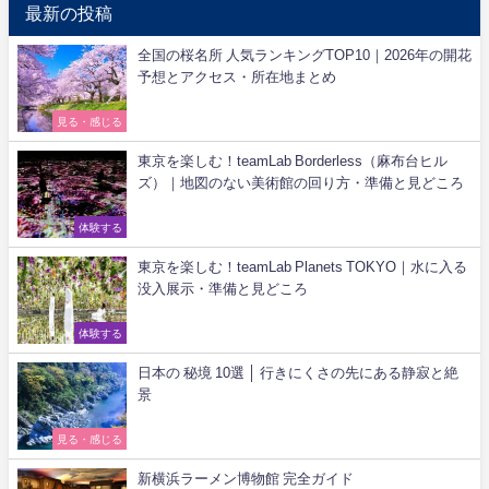
最新の投稿
全国の桜名所 人気ランキングTOP10｜2026年の開花
予想とアクセス・所在地まとめ
見る・感じる
東京を楽しむ！teamLab Borderless（麻布台ヒル
ズ）｜地図のない美術館の回り方・準備と見どころ
体験する
東京を楽しむ！teamLab Planets TOKYO｜水に入る
没入展示・準備と見どころ
体験する
日本の 秘境 10選 │ 行きにくさの先にある静寂と絶
景
見る・感じる
新横浜ラーメン博物館 完全ガイド