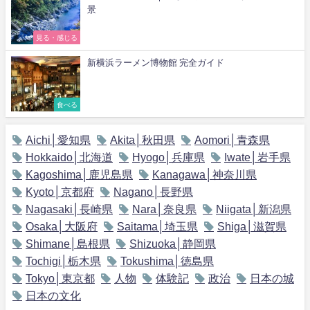
景
見る・感じる
新横浜ラーメン博物館 完全ガイド
食べる
Aichi│愛知県
Akita│秋田県
Aomori│青森県
Hokkaido│北海道
Hyogo│兵庫県
Iwate│岩手県
Kagoshima│鹿児島県
Kanagawa│神奈川県
Kyoto│京都府
Nagano│長野県
Nagasaki│長崎県
Nara│奈良県
Niigata│新潟県
Osaka│大阪府
Saitama│埼玉県
Shiga│滋賀県
Shimane│島根県
Shizuoka│静岡県
Tochigi│栃木県
Tokushima│徳島県
Tokyo│東京都
人物
体験記
政治
日本の城
日本の文化