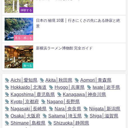
体験する
日本の 秘境 10選 │ 行きにくさの先にある静寂と絶
景
見る・感じる
新横浜ラーメン博物館 完全ガイド
食べる
Aichi│愛知県
Akita│秋田県
Aomori│青森県
Hokkaido│北海道
Hyogo│兵庫県
Iwate│岩手県
Kagoshima│鹿児島県
Kanagawa│神奈川県
Kyoto│京都府
Nagano│長野県
Nagasaki│長崎県
Nara│奈良県
Niigata│新潟県
Osaka│大阪府
Saitama│埼玉県
Shiga│滋賀県
Shimane│島根県
Shizuoka│静岡県