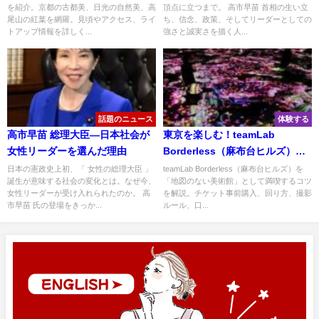
を紹介。京都の古都美、日光の自然美、高
頂点に立つまで。 高市早苗 首相の生い立
尾山の紅葉を網羅。見頃やアクセス、ライ
ち、信念、政策、そしてリーダーとしての
トアップ情報を詳しく...
強さと誠実さを描く人...
話題のニュース
体験する
高市早苗 総理大臣―日本社会が
東京を楽しむ！teamLab
女性リーダーを選んだ理由
Borderless（麻布台ヒルズ）｜
地図のない美術館の回り方・準
日本の憲政史上初、「 女性の総理大臣 」
teamLab Borderless（麻布台ヒルズ）を
誕生が意味する社会の変化とは。なぜ今、
「地図のない美術館」として満喫するコツ
備と見どころ
女性リーダーが受け入れられたのか。 高
を解説。チケット事前購入、回り方、撮影
市早苗 氏の登場をきっか...
ルール、口...