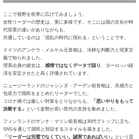
ここで視野を世界に広げてみましょう。
女性リーダーの歴史は、実に多様です。そこには国の文化や時
代背景の違いがありながらも、
共通しているのは「混乱の時代に現れる」ということです。
ドイツのアンゲラ・メルケル元首相は、冷静な判断力と現実主
義で知られました。
理系出身の彼女は、
感情ではなくデータで語り
、ヨーロッパ経
済を安定させたと高く評価されています。
ニュージーランドのジャシンダ・アーデン前首相は、共感力と
包容力で国民をまとめたリーダーでした。
コロナ禍では厳しい対策をとりながらも、
「思いやりをもって
決断する」
という姿勢が若い世代の支持を集めました。
フィンランドのサンナ・マリン前首相は30代でトップに立ち、
SNSを通じて国民と対話するスタイルを築きました。
「リーダーは完璧でなくていい。誠実であればいい」
という言