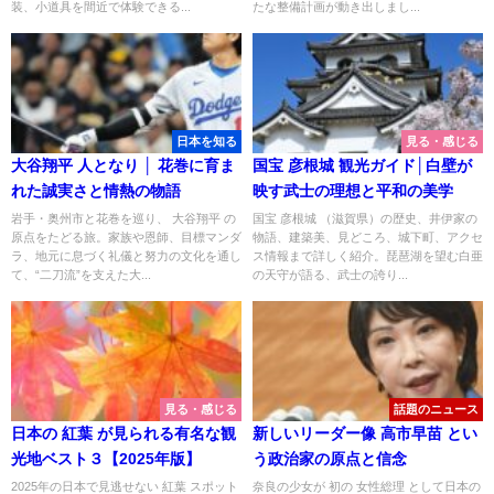
装、小道具を間近で体験できる...
たな整備計画が動き出しまし...
日本を知る
見る・感じる
大谷翔平 人となり │ 花巻に育ま
国宝 彦根城 観光ガイド│白壁が
れた誠実さと情熱の物語
映す武士の理想と平和の美学
岩手・奥州市と花巻を巡り、 大谷翔平 の
国宝 彦根城 （滋賀県）の歴史、井伊家の
原点をたどる旅。家族や恩師、目標マンダ
物語、建築美、見どころ、城下町、アクセ
ラ、地元に息づく礼儀と努力の文化を通し
ス情報まで詳しく紹介。琵琶湖を望む白亜
て、“二刀流”を支えた大...
の天守が語る、武士の誇り...
見る・感じる
話題のニュース
日本の 紅葉 が見られる有名な観
新しいリーダー像 高市早苗 とい
光地ベスト３【2025年版】
う政治家の原点と信念
2025年の日本で見逃せない 紅葉 スポット
奈良の少女が 初の 女性総理 として日本の