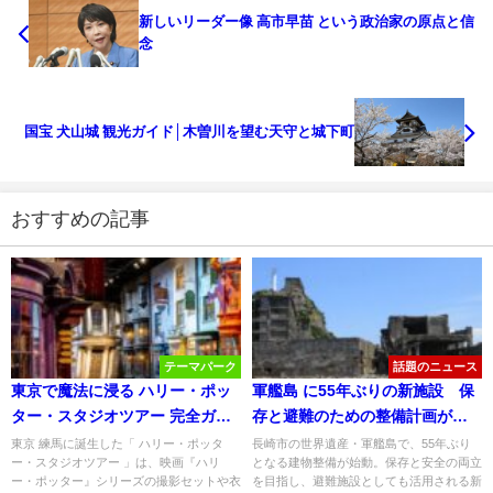
新しいリーダー像 高市早苗 という政治家の原点と信
念
国宝 犬山城 観光ガイド│木曽川を望む天守と城下町
おすすめの記事
テーマパーク
話題のニュース
東京で魔法に浸る ハリー・ポッ
軍艦島 に55年ぶりの新施設 保
ター・スタジオツアー 完全ガイ
存と避難のための整備計画が始
ド
動
東京 練馬に誕生した「 ハリー・ポッタ
長崎市の世界遺産・軍艦島で、55年ぶり
ー・スタジオツアー 」は、映画『ハリ
となる建物整備が始動。保存と安全の両立
ー・ポッター』シリーズの撮影セットや衣
を目指し、避難施設としても活用される新