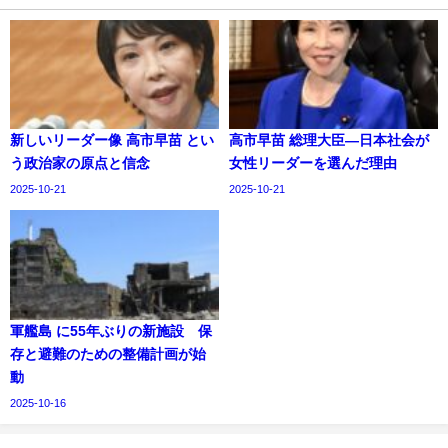
新しいリーダー像 高市早苗 とい
高市早苗 総理大臣―日本社会が
う政治家の原点と信念
女性リーダーを選んだ理由
2025-10-21
2025-10-21
軍艦島 に55年ぶりの新施設 保
存と避難のための整備計画が始
動
2025-10-16